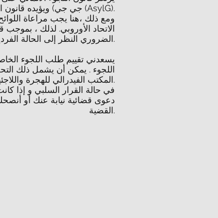
جي جي) ويؤيده قانون اللجوء (AsylG).
ومع ذلك ،هنا يجب مراعاة اللوائ
الاتحاد الأوروبي. لذلك ، بموجب ق
الضروري النظر إلى الحالة الفردية في سياق القانون الأوروبي.
يسعدني تقييم طلب اللجوء الخاص
اللجوء . يمكن أن يشمل ذلك التح
المكتب الفيدرالي للهجرة واللاجئين.
في حالة القرار السلبي و إذا كان
دعوى قضائية نيابة عنك أو أنصحك
القضية.