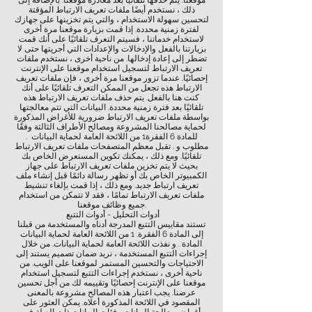
موقعنا. يتم حذفها تلقائيًا بعد مغادرة موقعنا. بالإضافة إلى
ذلك ، نستخدم أيضًا ملفات تعريف الارتباط المؤقتة
لتحسين سهولة الاستخدام ، والتي يتم تخزينها على جهازك
لفترة زمنية محددة. إذا قمت بزيارة موقعنا مرة أخرى
لاستخدام خدماتنا ، فسيتم التعرف تلقائيًا على أنك قمت
بزيارتنا بالفعل والإدخالات والإعدادات التي أجريتها حتى لا
تضطر إلى إعادة إدخالها. من ناحية أخرى ، نستخدم ملفات
تعريف الارتباط لتسجيل استخدام موقعنا على الإنترنت
إحصائيًا. عندما تزور موقعنا مرة أخرى ، فإن ملفات تعريف
الارتباط هذه تجعل من الممكن التعرف تلقائيًا على أنك
كنت هنا بالفعل. يتم حذف ملفات تعريف الارتباط هذه
تلقائيًا بعد فترة زمنية محددة. البيانات التي تتم معالجتها
بواسطة ملفات تعريف الارتباط ضرورية للأغراض المذكورة
لحماية مصالحنا المشروعة ومصالح الأطراف الثالثة وفقًا
للمادة 6 الفقرة1 من اللائحة العامة لحماية البيانات .
مطلوب و . تقبل معظم المتصفحات ملفات تعريف الارتباط
تلقائيًا. ومع ذلك ، يمكنك تكوين المستعرض الخاص بك
بحيث لا يتم تخزين ملفات تعريف الارتباط على جهاز
الكمبيوتر الخاص بك أو تظهر رسالة دائمًا قبل إنشاء ملف
تعريف ارتباط جديد. ومع ذلك ، إذا قمت بإلغاء تنشيط
ملفات تعريف الارتباط تمامًا ، فقد لا تتمكن من استخدام
جميع وظائف موقعنا.
أدوات التحليل - أدوات التتبع
تستند مقاييس التتبع المدرجة أدناه والمستخدمة من قبلنا
إلى المادة 6 الفقرة. 1 من اللائحة العامة لحماية البيانات
المادة . و نفذت اللائحة العامة لحماية البيانات. من خلال
إجراءات التتبع المستخدمة ، نريد ضمان تصميم يستند إلى
الاحتياجات والتحسين المستمر لموقعنا على الويب. من
ناحية أخرى ، نستخدم إجراءات التتبع لتسجيل استخدام
موقعنا على الإنترنت إحصائيًا وتقييمه لك من أجل تحسين
عرضنا. يجب اعتبار هذه المصالح مشروعة بالمعنى
المقصود في اللائحة المذكورة أعلاه. يمكن العثور على