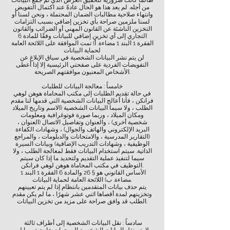
طالما كانت ضرورية لتحقيق الغرض الذي تم جمع البيانات
من أجله. لم يعد هذا هو الحال عادةً عند اكتمال التفويض
وانتهاء صلاحية مطالبات الضمان المحتملة ، ونحن لسنا أو
لسنا ملزمين صراحة بأي تخزين إضافي بسبب التزامات
التخزين الناشئة عن القانون المهني أو الضرائب والقانون
التجاري إلى أي تخزين إضافي للبيانات وفقًا للمادة 6
الفقرة 1 البند 1 مضاءة. أ) تمت الموافقة على اللائحة العامة
لحماية البيانات
لن يتم نشر البيانات الشخصية في سياق الإبلاغ عن
التفويضات الفردية على صفحتي الرئيسية إلا إذا أعطى
الأشخاص المعنيون موافقتهم الصريحة.
خامساً : معالجة البيانات للطلبات
في حالة تقديم الطلبات إلى مكتب المحاماة هوهن لوهي
فرانكن ، فأنا أعالج البيانات الشخصية التي قدمها لنا مقدم
الطلب ، ولا سيما البيانات الشخصية (الاسم وتاريخ الميلاد
ومكان الميلاد ، وربما صورة فوتوغرافية ومعلومات
شخصية أخرى) ، والعنوان وتفاصيل الاتصال (العنوان ،
البريد الإلكتروني والهاتف والجوال) ، وشهادات الكفاءة
(التقارير المدرسية ، والامتحانات والدبلومات ، والمراجع
الوظيفية ، وشهادات التدريب الإضافية) وبيانات السيرة
الذاتية. سيتم استخدام البيانات فقط لمعالجة الطلب ، ولا
سيما لتنفيذ عملية التقديم ولتحديد ما إذا كان سيتم
التوظيف في مكتب المحاماة هوهن لوهي فرانكن.
الأساس القانوني هو § 26 والمادة 6 الفقرة 1 البند 1
مضاءة. ب) اللائحة العامة لحماية البيانات.
يتم حذف بيانات المتقدمين بانتظام إذا لم يتم تعيينهم
وتخزينهم لمدة أقصاها اثني عشر شهرًا ، ما لم يكن مقدم
الطلب قد وافق صراحة على مزيد من تخزين البيانات.
سادساً : نقل البيانات الشخصية إلى أطراف ثالثة