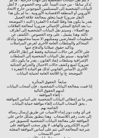
لا يتم نقل البيانات الشخصية إلى جهات خارجية - ما لم
يُذكر سابقًا - من حيث المبدأ. على وجه الخصوص ، لا أنقل
البيانات الشخصية إلى المستلمين الموجودين خارج الاتحاد
الأوروبي أو المنطقة الاقتصادية الأوروبية ، ما لم يكن هذا
النقل ضروريًا فيما يتعلق بمعالجة علاقة العميل.
بقدر ما يكون هذا وفقًا للمادة 6 الفقرة 1 البند 1 الموضحة .
ب) يعد الناتج المحلي الإجمالي ضرورياً لمعالجة العلاقات
مع العملاء ، وسيتم نقل البيانات الشخصية إلى أطراف
ثالثة. وهذا يشمل ، على وجه الخصوص ، الكشف عن
المعلومات للمعارضين وممثليهم (لا سيما محاميهم) وكذلك
المحاكم والسلطات العامة الأخرى لغرض المراسلات
وتأكيد حقوق عملائنا والدفاع عنها
على الأكثر في حالات استثنائية وفقط في إطار الأحكام
القانونية ، سيتم نقل البيانات الشخصية إلى السلطات
الإشرافية وسلطات إنفاذ القانون ، بقدر ما يكون ذلك
ضروريًا لمنع وكشف حالات الاحتيال والجرائم الجنائية
الأخرى. الأساس القانوني لذلك هو المادة 6 الفقرة 1
الموضحة. ج) و) اللائحة العامة لحماية البيانات
سابعاً : الحقوق المتأثرة
إذا قمت بمعالجة البيانات الشخصية ، فإن أصحاب البيانات
لديهم الحقوق التالية:
- إلغاء الموافقة -
بقدر ما تم إعطائي البيانات الشخصية على أساس الموافقة
، يحق لأصحاب البيانات إلغاء موافقة حماية البيانات
الخاصة بهم
في أي وقت دون إبداء الأسباب عن طريق إرسال رسالة
إلى تحت رقم 1للانسحاب . وهذا ينطبق بشكل خاص على
الموافقة على معالجة البيانات الشخصية للتسويق عبر
البريد الإلكتروني والهاتف. لا يؤثر سحب الموافقة على
شرعية المعالجة التي تتم على أساس الموافقة المعلنة
حتى الانسحاب.