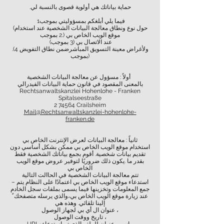
.حماية بياناتك هي أولوية قصوى بالنسبة لي
فيما يلي أبلغكم بمسؤوليتي بموجب1
(حول نوع ونطاق معالجة البيانات الشخصية عند استخدام
موقع الويب الخاص بي (.2 بموجب
(عند الاتصال بي (3 بموجب
.(4 ولأغراض معينة التسويق المباشرضمن نطاق التفويض
(بموجب
أولاً : مسؤول عن معالجة البيانات الشخصية
بالمعنى المقصود في قانون حماية البيانات الفيدرالي
Rechtsanwaltskanzlei Hohenlohe - Franken
Spitalseestraße
2 74564 Crailsheim
Mail@Rechtsanwaltskanzlei-hohenlohe-
franken.de
ثانياً : معالجة البيانات لعرض الإنترنت الخاص بي
استخدام موقع الويب الخاص بي ممكن بشكل أساسي دون
تقديم بيانات شخصية. أقوم بجمع بياناتك الشخصية فقط
بقدر ما .يكون ذلك ضروريًا لتوفير عروض موقع الويب
الخاص بي
تتم معالجة البيانات الشخصية في الحاالت التالية
– استدعاء موقع الويب الخاص بي اعتمادًا على النظام يتم
جمع المعلومات وتخزينها فيما يسمى بملفات سجل الخادم
عند زيارة موقع الويب الخاص بي،والذي يرسله متصفحك ً
إلينا تلقائي. وهذه هي
عنوان ال أي بي لجهاز الوصول ،
تاريخ ووقت الوصول ،