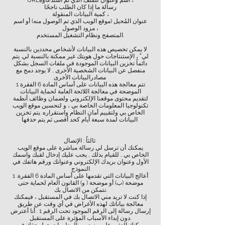
URLاسم وعنوان للملف الذي تم استدعاؤه ،
رسالة ما إذا كان الطلب ناجحًا
كمية البيانات المنقولة ،
عنوان المُحيل (موقع الويب الذي تم الوصول منه) أو اسم
مزود الوصول ،
المتصفح ونظام التشغيل المستخدم.
لا يمكن تخصيص هذه البيانات لأشخاص محددين بالنسبة
لي ً ، الإستنتاجات حول هويتك غير ممكنة بالنسبة لي. يتم
دائماً تخزين البيانات الموجودة في ملفات السجل بشكل
منفصل عن البيانات الشخصية الأخرى , لا يوجد دمج مع
مصادرالبيانات الأخرى
تتم معالجة هذه البيانات على أساس المادة 6 الفقرة 1
الموضحة في معالجة اللائحة العامة لحماية البيانات
لتقديم محتوى موقعنا الإلكتروني ولضمان وظائف أنظمة
تكنولوجيا المعلومات الخاصة بي ، و لتحسين موقع الويب
الخاص بي ولتقييم أمان النظام واستقراره. يتم تخزين
البيانات لمدة سبعة أيام كحد أقصى ثم يتم حذفها
ثالثاً : الإتصال
يمكنك أن ترسل لي رسالة مباشرة على موقع الويب
الخاص بي , للقيام بذلك , يجب عليك إدخال لقبك واسمك
الأول وعنوان بريدك الإلكتروني وعنوانك ورقم هاتفك في
النموذج
أعالج البيانات التي تقدمها على أساس المادة 6 الفقرة. 1
موضحة (ب) أو موضحة ( و) القانون العام لحماية حتى
نتمكن من الاتصال بك.
إذا كنت لا تريد مني الاتصال بك في المستقبل ، فيمكنك
معالجة بياناتك لهذه الأغراض في أي وقت عن طريق
إرسال رسالة إلى الرقم الموجود تحت الرقم 1 . أنا أعترض
دون إبداء الأسباب المؤثرة على المستقبل.