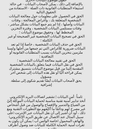
حقوق موضوع البيانات الأخرى
:بالإضافة إلى ذلك ، يمكن لأصحاب البيانات - في حالة
استيفاء المتطلبات القانونية ذات الصلة - الاستفادة من
الحقوق التالية
الحق في الحصول على معلومات حول معالجة البيانات
الشخصية المتعلقة بك ، وأغراض المعالجة ، وفئات
البيانات وأصلها ، إذا لم يتم جمع البيانات بشكل مباشر ،
وفئات مستلمي البيانات الشخصية ، وفترة التخزين
المخطط لها ، وحقوق موضوع البيانات ؛
الحق في تصحيح البيانات الشخصية غير الصحيحة أو غير
الكاملة ؛
الحق في حذف البيانات الشخصية ، خاصةً إذا لم تعد
البيانات ضرورية للأغراض التي تم جمعها من أجلها ولسنا
ملزمين بتخزين البيانات بسبب المتطلبات القانونية أو
التعاقدية ؛
الحق في تقييد معالجة البيانات الشخصية ؛
الحق في نقل البيانات فيما يتعلق بالبيانات الشخصية
المقدمة إلينا من قبل موضوع البيانات بتنسيق مشترك
يمكن قراءته آليًا أو نقل هذه البيانات إلى شخص آخر
مسؤول.
.يحق لأصحاب البيانات أيضًا تقديم شكوى إلى سلطة
إشرافية
ثامناً : أمن البيانات | تشفير اتصالات البريد الإلكتروني
أتخذ تدابير أمنية تقنية مناسبة لحماية البيانات الموكلة إليّ
من الضياع والتدمير والإفصاح والوصول من قبل أشخاص
غير مصرح لهم ودائمًا ما أكيّفهم مع التطورات التقنية ومع
ذلك ، أود أن أشير إلى أن نقل البيانات عبر الإنترنت (على
سبيل المثال عند الاتصال عن طريق البريد الإلكتروني)
والهاتف المحمول (خاصة الواتس أب ) يمكن أن يكون به
ثغرات أمنية. الحماية الكاملة للبيانات ضد وصول أطراف