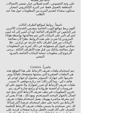
ثالثة غير ممكنة.
على وجه الخصوص ، أقدم لعملائي خيار تشفير الاتصالات
المتعلقة بالعميل فقط عبر البريد الإلكتروني كمعيار.
سنكون سعداء لتقديم المزيد من المعلومات حول هذا عند
الطلب.
تاسعاً : روابط لمواقع الطرف الثالث
أقوم بربط مواقع الويب الخاصة بمقدمي الخدمات الآخرين
غير التابعين لي (الأطراف الثالثة). أود أن أشير إلى أنه ليس
لدي أي تأثير على البيانات التي تتم معالجتها بواسطة هؤلاء
المزودين إذا نقرت على هذه الروابط. نظرًا لأن معالجة
البيانات من قبل أطراف ثالثة خارجة عن إرادتي ، فلا
يمكنني قبول أي مسؤولية عن ذلك. لمزيد من المعلومات
حول معالجة بياناتك من قبل هذه الأطراف الثالثة ، يرجى
الرجوع إلى معلومات حماية البيانات الخاصة بالمزود
المعني.
Cookies : عاشراً
يتم استخدام ملفات تعريف الارتباط على هذا الموقع. هذه
هي الملفات الصغيرة التي ينشئها متصفحك تلقائيًا ويتم
تخزينها على جهازك (كمبيوتر محمول أو جهاز لوحي أو
هاتف ذكي ، وما إلى ذلك) عند زيارة موقعي. لا تسبب
ملفات تعريف الارتباط أي ضرر لجهازك ولا تحتوي على أي
فيروسات أو أحصنة طروادة أو برامج ضارة أخرى. يتم
تخزين المعلومات في ملف تعريف الارتباط الذي ينتج عنه
اتصال بالجهاز المحدد المستخدم. ومع ذلك ، هذا لا يعني أن
لدي معرفة مباشرة بهويتك. يعمل استخدام ملفات تعريف
الارتباط من ناحية على جعل استخدام عرضنا أكثر إمتاعًا
لك. نحن نستخدم ما يسمى ملفات تعريف الارتباط للجلسة
للتعرف على أنك قمت بالفعل بزيارة صفحات فردية على