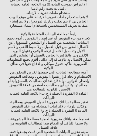
يمكنك العثور على مزيد من المعلومات حول حقك في
الاعتراض بموجب المادة 21 من اللائحة العامة لحماية
البيانات تحت رقم. ثامنا.
- استخدام ملفات تعريف الارتباط -
لا يتم استخدام ملفات تعريف الارتباط على موقع الويب
الخاص بي. لا يتم تعقب زيارتك لموقعنا ، ولا يتم إنشاء
ملفات تعريف المستخدمين باستخدام أسماء مستعارة.
رابعاً : معالجة البيانات المتعلقة بالولاية
كجزء من بدء التفويض أو عند إصدار التفويض ، أقوم بجمع
البيانات الشخصية من العميل أو الشخص المسؤول عن
الاتصال المعين من قبل العميل ، ولا سيما اللقب والاسم
الأول وتفاصيل الاتصال (رقم الهاتف وعنوان البريد
الإلكتروني والفاكس) الخاص بالعميل أو الشخص الذي
يمكن الاتصال به. بالإضافة إلى ذلك ، أقوم بجمع المعلومات
الضرورية لتأكيد حقوق موكلي والدفاع عنها في نطاق
الولاية.
أقوم بمعالجة البيانات التي جمعتها لغرض التحقق من
الاصطدام واتخاذ قرار بقبول التفويض ، ومعالجة التفويض ،
وإصدار الفواتير ، والدفاع ضد أي مطالبات بالمسؤولية أو
معالجتها وتأكيد أي مطالبات خاصة من علاقة التفويض.
الأسس القانونية للمعالجة هي:
المادة 6 الفقرة 1 الجملة 1 ح. ب) اللائحة العامة لحماية
البيانات:
تعتبر معالجة بياناتك ضرورية لقبول التفويض ومعالجته
وكذلك للوفاء بالالتزامات المتبادلة من عقد التفويض.
المادة 6 الفقرة 1 الجملة 1 ح. و) اللائحة العامة لحماية
البيانات:
تعد معالجة بياناتك ضرورية لحماية مصالحنا المشروعة ،
ولا سيما للتأكيد أو الدفاع ضد المطالبات القانونية من
علاقة العميل
سيتم تخزين البيانات الشخصية التي قمت بجمعها فقط