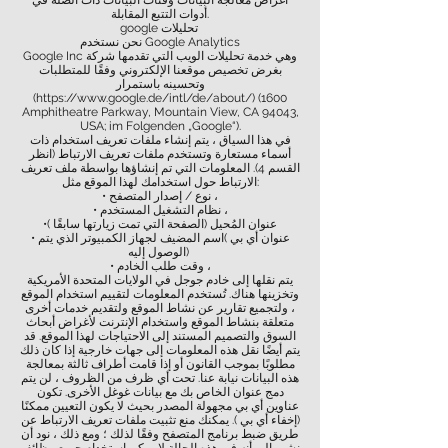
أغراض معالجة البيانات وفئات البيانات ذات الصلة في
أدوات التتبع المقابلة.
google تحليلات
نحن نستخدم Google Analytics
Google Inc وهي خدمة تحليلات الويب التي تقدمها شركة
بغرض تخصيص موقعنا الإلكتروني وفقًا للمتطلبات
وتحسينه باستمرار
(
https://www.google.de/intl/de/about/)
(1600
Amphitheatre Parkway, Mountain View, CA 94043,
USA; im Folgenden „Google“).
في هذا السياق ، يتم إنشاء ملفات تعريف استخدام ذات
أسماء مستعارة وتستخدم ملفات تعريف الارتباط (انظر
القسم 4). المعلومات التي تم إنشاؤها بواسطة ملف تعريف
الارتباط حول استخدامك لهذا الموقع مثل:
• نوع / إصدار المتصفح ،
• نظام التشغيل المستخدم ،
•( عنوان المُحيل (الصفحة التي تمت زيارتها سابقًا
• عنوان أي بي )اسم المضيف لجهاز الكمبيوتر الذي يتم
الوصول إليه)
• وقت طلب الخادم ،
يتم نقلها إلى خادم جوجل في الولايات المتحدة الأمريكية
وتخزينها هناك. تُستخدم المعلومات لتقييم استخدام الموقع
، ولتجميع تقارير عن نشاط الموقع ولتقديم خدمات أخرى
متعلقة بنشاط الموقع واستخدام الإنترنت لأغراض أبحاث
السوق والتصميم المستند إلى الاحتياجات لهذا الموقع. قد
يتم أيضًا نقل هذه المعلومات إلى جهات خارجية إذا كان ذلك
مطلوبًا بموجب القانون أو إذا قامت أطراف ثالثة بمعالجة
هذه البيانات نيابة عنا. تحت أي ظرف من الظروف ، لن يتم
دمج عنوان الخاص بك مع بيانات غوغل الأخرى. تكون
عناوين أي بي مجهولة المصدر بحيث لا يكون التعيين ممكنًا
(إخفاء أي بي ). يمكنك منع تثبيت ملفات تعريف الارتباط عن
طريق ضبط برنامج المتصفح وفقًا لذلك ؛ ومع ذلك ، نود أن