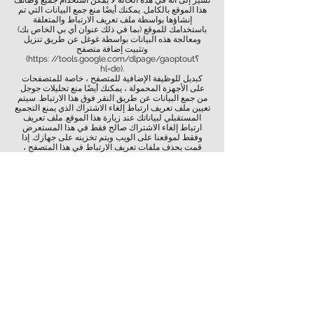
نشير إلى أنه في هذه الحالة لا يمكن استخدام جميع وظائف
هذا الموقع بالكامل. يمكنك أيضًا منع جمع البيانات التي تم
إنشاؤها بواسطة ملف تعريف الارتباط والمتعلقة
باستخدامك للموقع (بما في ذلك عنوان أي بي الخاص بك)
ومعالجة هذه البيانات بواسطة غوغل عن طريق تنزيل
وتثبيت إضافة متصفح
(https: //tools.google.com/dlpage/gaoptout؟
hl=de).
كبديل للوظيفة الإضافية للمتصفح ، خاصة للمتصفحات
على الأجهزة المحمولة ، يمكنك أيضًا منع تحليلات جوجل
من جمع البيانات عن طريق النقر فوق هذا الارتباط. سيتم
تعيين ملف تعريف ارتباط إلغاء الاشتراك الذي يمنع التجميع
المستقبلي لبياناتك عند زيارة هذا الموقع. ملف تعريف
ارتباط إلغاء الاشتراك صالح فقط في هذا المستعرض
وفقط لموقعنا على الويب ويتم تخزينه على جهازك. إذا
قمت بحذف ملفات تعريف الارتباط في هذا المتصفح ،
فسيتعين عليك تعيين ملف تعريف ارتباط إلغاء الاشتراك
مرة أخرى. يمكن العثور على مزيد من
المعلومات حول حماية البيانات فيما يتعلق في مساعدة
تحليلات جوجل
(
https://support.google.com/analytics/answer/60
04245?hl=de).
google Adwords تتبع التحويل
يستخدم موقع الويب أيضًا ميزة تتبع التحويل من جوجل
لتسجيل استخدام الموقع إحصائيًا وتقييمه بغرض تحسين
موقعنا. عند القيام بذلك ، Google Adwords سيقوم
بتعيين ملف تعريف ارتباط (انظر القسم 4) على جهاز
الكمبيوتر الخاص بك إذا كنت قد وصلت إلى موقعنا على
الويب عبر إعلان غوغل . تفقد ملفات تعريف الارتباط هذه
صلاحيتها بعد 30 يومًا ولا تُستخدم لتحديد الهوية الشخصية.
إذا قام المستخدم بزيارة صفحات معينة على Adwords